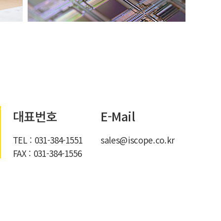
대표번호
E-Mail
TEL : 031-384-1551
sales@iscope.co.kr
FAX : 031-384-1556
L300N/L300ND
LV150N
 L200N/L200
C/FPD Inspetion Microscope L300N/L3
Industrial Microscope L
00ND- 12" Wafer…
산업용현미경- 관찰모드: 명