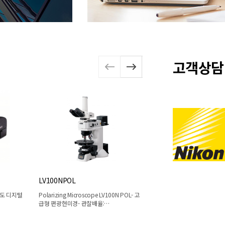
고객상담
LV100NPOL
L200N/L200ND
해상도 디지털
Polarizing Microscope LV100N POL- 고
LSI Inspection Microscope
급형 편광현미경- 관찰배율:…
ND- 8"Wafer/Ma…