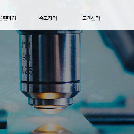
른현미경
중고장터
고객센터
용 현미경
견적문의
공지사항
중고장터
자료실
광학